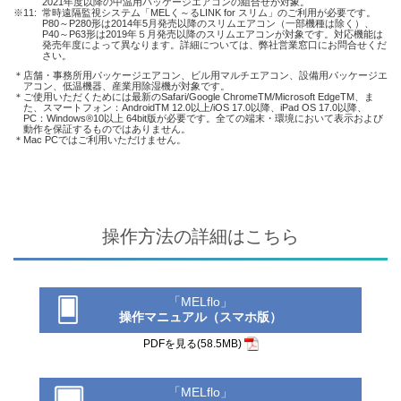
2021年度以降の中温用パッケージエアコンの組合せが対象。
※11:
常時遠隔監視システム「MELく～るLINK for スリム」のご利用が必要です。
P80～P280形は2014年5月発売以降のスリムエアコン（一部機種は除く）、
P40～P63形は2019年５月発売以降のスリムエアコンが対象です。対応機能は
発売年度によって異なります。詳細については、弊社営業窓口にお問合せくだ
さい。
＊
店舗・事務所用パッケージエアコン、ビル用マルチエアコン、設備用パッケージエ
アコン、低温機器、産業用除湿機が対象です。
＊
ご使用いただくためには最新のSafari/Google ChromeTM/Microsoft EdgeTM、ま
た、スマートフォン：AndroidTM 12.0以上/iOS 17.0以降、iPad OS 17.0以降、
PC：Windows®10以上 64bit版が必要です。全ての端末・環境において表示および
動作を保証するものではありません。
＊
Mac PCではご利用いただけません。
操作方法の詳細はこちら
「MELflo」
操作マニュアル（スマホ版）
PDFを見る(58.5MB)
「MELflo」