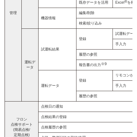
®
既存データを活用
Excel
を利
管理
編集/削除
機器情報
検索/絞り込み
試運転データを
登録
手入力
試運転結果
履歴の参照
運転デ
※9
報告書の出力
ータ
リモコンから取得
登録
運転データ
手入力
履歴の参照
点検日の通知
点検結果の登録
フロン
点検サポート
点検履歴の参照
(簡易点検/
定期点検)