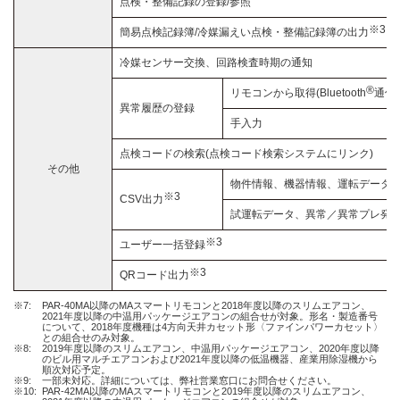
点検・整備記録の登録/参照
※3
簡易点検記録簿/冷媒漏えい点検・整備記録簿の出力
冷媒センサー交換、回路検査時期の通知
®
リモコンから取得(Bluetooth
通信)
異常履歴の登録
手入力
点検コードの検索(点検コード検索システムにリンク)
その他
物件情報、機器情報、運転データ
※3
CSV出力
試運転データ、異常／異常プレ発
※3
ユーザー一括登録
※3
QRコード出力
※7:
PAR-40MA以降のMAスマートリモコンと2018年度以降のスリムエアコン、
2021年度以降の中温用パッケージエアコンの組合せが対象。形名・製造番号
について、2018年度機種は4方向天井カセット形〈ファインパワーカセット〉
との組合せのみ対象。
※8:
2019年度以降のスリムエアコン、中温用パッケージエアコン、2020年度以降
のビル用マルチエアコンおよび2021年度以降の低温機器、産業用除湿機から
順次対応予定。
※9:
一部未対応。詳細については、弊社営業窓口にお問合せください。
※10:
PAR-42MA以降のMAスマートリモコンと2019年度以降のスリムエアコン、