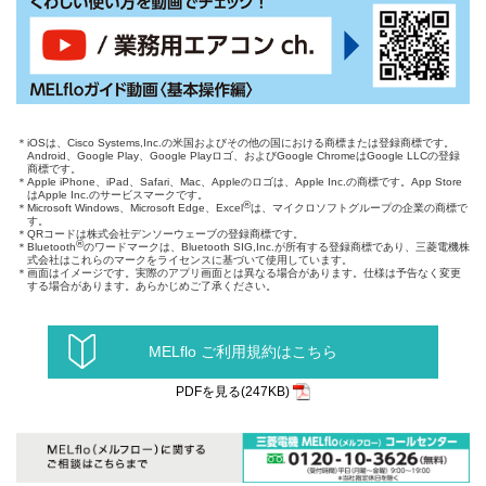
＊iOSは、Cisco Systems,Inc.の米国およびその他の国における商標または登録商標です。
Android、Google Play、Google Playロゴ、およびGoogle ChromeはGoogle LLCの登録
商標です。
＊Apple iPhone、iPad、Safari、Mac、Appleのロゴは、Apple Inc.の商標です。App Store
はApple Inc.のサービスマークです。
®
＊Microsoft Windows、Microsoft Edge、Excel
は、マイクロソフトグループの企業の商標で
す。
＊QRコードは株式会社デンソーウェーブの登録商標です。
®
＊Bluetooth
のワードマークは、Bluetooth SIG,Inc.が所有する登録商標であり、三菱電機株
式会社はこれらのマークをライセンスに基づいて使用しています。
＊画面はイメージです。実際のアプリ画面とは異なる場合があります。仕様は予告なく変更
する場合があります。あらかじめご了承ください。
MELflo ご利用規約はこちら
PDFを見る(247KB)