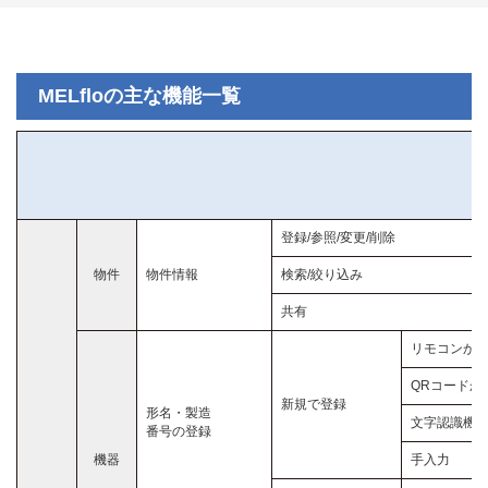
MELfloの主な機能一覧
登録/参照/変更/削除
物件
物件情報
検索/絞り込み
共有
リモコンから取得
QRコードか
新規で登録
形名・製造
文字認識機
番号の登録
機器
手入力