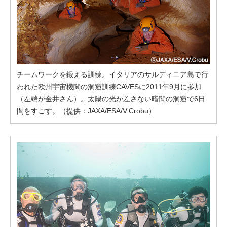
チームワークを鍛える訓練。イタリアのサルディニア島で行
われた欧州宇宙機関の洞窟訓練CAVESに2011年9月に参加
（左端が金井さん）。太陽の光が差さない暗闇の洞窟で6日
間をすごす。（提供：JAXA/ESA/V.Crobu）