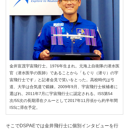
金井宣茂宇宙飛行士。1976年生まれ。元海上自衛隊の潜水医
官（潜水医学の医師）であることから「もぐり（潜り）の宇
宙飛行士です」と記者会見で笑いをとった。高校時代は弓
道、大学は合気道で鍛錬。2009年9月、宇宙飛行士候補者に
選ばれ、2011年7月に宇宙飛行士に認定される。ISS第54
次/55次の長期滞在クルーとして2017年11月頃から約半年間
ISSに滞在予定。
そこでDSPAEでは金井飛行士に個別インタビューを行