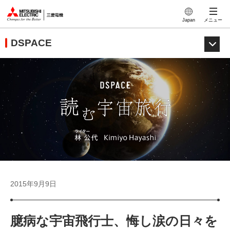
このページの本文へ
Japan
メニュー
DSPACE
2015年9月9日
臆病な宇宙飛行士、悔し涙の日々を