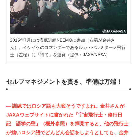
2015年7月には海底訓練NEEMOに参加（右端が金井さ
ん）。イケイケのコマンダーであるルカ・パルミターノ飛行
士（左端）に「待て」を連発（提供：JAXA/NASA）
セルフマネジメントを貫き、準備は万端！
—
訓練ではロシア語も大変そうですよね。金井さんが
JAXAウェブサイトに書かれた「宇宙飛行士・修行日
記 語学の壁」（欄外参照）を拝見すると、他の飛行士
が拙いロシア語でどんどん会話をしようとしても、金井