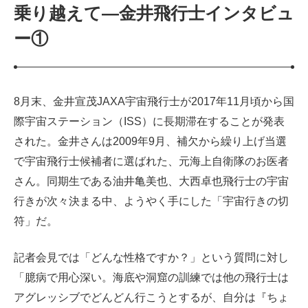
乗り越えて—金井飛行士インタビュ
ー①
8月末、金井宣茂JAXA宇宙飛行士が2017年11月頃から国
際宇宙ステーション（ISS）に長期滞在することが発表
された。金井さんは2009年9月、補欠から繰り上げ当選
で宇宙飛行士候補者に選ばれた、元海上自衛隊のお医者
さん。同期生である油井亀美也、大西卓也飛行士の宇宙
行きが次々決まる中、ようやく手にした「宇宙行きの切
符」だ。
記者会見では「どんな性格ですか？」という質問に対し
「臆病で用心深い。海底や洞窟の訓練では他の飛行士は
アグレッシブでどんどん行こうとするが、自分は『ちょ