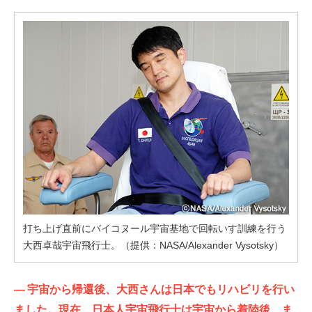
打ち上げ直前にバイコヌール宇宙基地で回転いす訓練を行う
大西卓哉宇宙飛行士。（提供：NASA/Alexander Vysotsky）
—
宇宙から帰還後、大西さんは日本でもリハビリを行い
ました。現在、日本人宇宙飛行士は宇宙から着陸後、ま