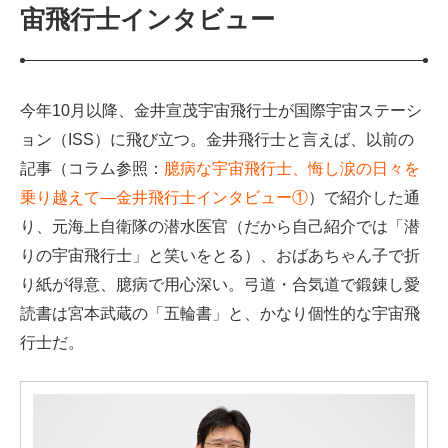
宙飛行士インタビュー
今年10月以降、金井宣茂宇宙飛行士が国際宇宙ステーシ
ョン（ISS）に飛び立つ。金井飛行士と言えば、以前の
記事（コラム参照：
臆病な宇宙飛行士、悔し涙の日々を
乗り越えて—金井飛行士インタビュー①
）で紹介した通
り、元海上自衛隊の潜水医官（だから自己紹介では「潜
りの宇宙飛行士」と笑いをとる）、おばあちゃん子で折
り紙が得意、臆病で用心深い。弓道・合気道で鍛錬し愛
読書は宮本武蔵の「五輪書」と、かなり個性的な宇宙飛
行士だ。