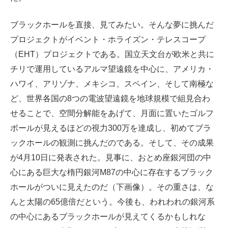
ブラックホールを直接、見てみたい。そんな夢に挑んだ
プロジェクトがイベント・ホライズン・テレスコープ
（EHT）プロジェクトである。国立天文台が欧米と共に
チリで運用しているアルマ望遠鏡を中心に、アメリカ・
ハワイ、アリゾナ、メキシコ、スペイン、そして南極な
ど、世界各国の8つの電波望遠鏡を地球規模で組見合わ
せることで、空間分解能をあげて、月面に置いたゴルフ
ボールが見えるほどの視力300万を達成し、初めてブラ
ックホールの観測に挑んだのである。そして、その成果
が4月10日に発表された。見事に、おとめ座銀河団の中
心にある巨大な楕円銀河M87の中心に存在するブラック
ホールがついに見えたのだ（下画像）。その重さは、な
んと太陽の65億倍だという。今後も、われわれの銀河系
の中心にあるブラックホールが見えてくるかもしれな