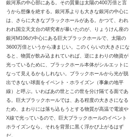
銀河系の中心部にある。その質量は太陽の400万倍と言
うから想像を絶する。銀河系よりも大きな銀河の中心に
は、さらに大きなブラックホールがある。かつて、われ
われ国立天文台の研究者が暴いたのが、りょうけん座の
銀河M106の中心にある巨大ブラックホールで、太陽の
3600万倍というから凄まじい。このくらいの大きさにな
ると、物質が飲み込まれていれば、逆にまわりの物資が
光っているために、ブラックホール本体がシルエットに
なって見えるかもしれない。ブラックホールから光が脱
出できない球面をイベント・ホライズン（事象の地平
線）と呼ぶ。いわばあの世とこの世を分け隔てる面であ
る。巨大ブラックホールでは、ある程度の大きさになる
ため、まわりには落ち込もうとする物質が高温で電波や
X線で光っているので、巨大ブラックホールのイベント
ホライズンなら、それを背景に黒く浮かび上がるはず
だ。