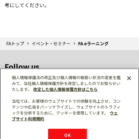
考にしてください。
FAトップ
イベント・セミナー
FA eラーニング
Follow us
個人情報保護法の改正及び個人情報の取扱い状況の変更を鑑
みて、当社個人情報保護方針を改定しましたのでお知らせい
たします。
改定した個人情報保護方針はこちら
当社では、お客様のウェブサイトでの体験を向上させ、コン
テンツや広告をパーソナライズし、ウェブサイトのトラフィ
個人情報保護
利用規約
ご利用にあたって
ックを分析するために、クッキーを使用しています。
ウェ
サイトマップ
三菱電機トップ
チャットサービス
ブサイト利用規約
はこちら
© Mitsubishi Electric Corporation
購入・見積もり
X
Facebook
仕様・機能
LinkedIn
FAQ
e-mail
資料請求
OK