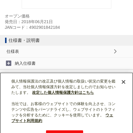
オープン価格
発売日：2018年06月21日
JANコード：4902901842184
仕様書・説明書
仕様表
納入仕様書
取扱説明書
個人情報保護法の改正及び個人情報の取扱い状況の変更を鑑
みて、当社個人情報保護方針を改定しましたのでお知らせい
据付工事説明書
たします。
改定した個人情報保護方針はこちら
当社では、お客様のウェブサイトでの体験を向上させ、コン
ページトップへ戻る
テンツや広告をパーソナライズし、ウェブサイトのトラフィ
ックを分析するために、クッキーを使用しています。
ウェ
表示モード：
スマートフォン
|
PC
ブサイト利用規約
WIN2K利用規約
ウェブサイト利用規約
個人情報保護について