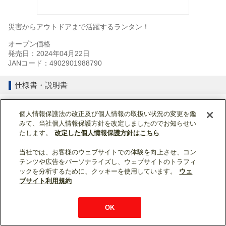
災害からアウトドアまで活躍するランタン！
オープン価格
発売日：2024年04月22日
JANコード：4902901988790
仕様書・説明書
仕様表
個人情報保護法の改正及び個人情報の取扱い状況の変更を鑑
みて、当社個人情報保護方針を改定しましたのでお知らせい
ページトップへ戻る
たします。
改定した個人情報保護方針はこちら
当社では、お客様のウェブサイトでの体験を向上させ、コン
表示モード：
スマートフォン
|
PC
テンツや広告をパーソナライズし、ウェブサイトのトラフィ
ックを分析するために、クッキーを使用しています。
ウェ
WIN2K利用規約
ウェブサイト利用規約
個人情報保護について
ブサイト利用規約
お問い合わせ
OK