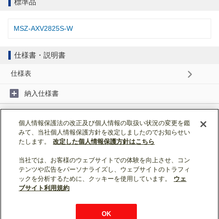
標準品
MSZ-AXV2825S-W
仕様書・説明書
仕様表
納入仕様書
取扱説明書
個人情報保護法の改正及び個人情報の取扱い状況の変更を鑑
みて、当社個人情報保護方針を改定しましたのでお知らせい
据付工事説明書
たします。
改定した個人情報保護方針はこちら
当社では、お客様のウェブサイトでの体験を向上させ、コン
ページトップへ戻る
テンツや広告をパーソナライズし、ウェブサイトのトラフィ
ックを分析するために、クッキーを使用しています。
ウェ
表示モード：
スマートフォン
|
PC
ブサイト利用規約
WIN2K利用規約
ウェブサイト利用規約
個人情報保護について
OK
お問い合わせ