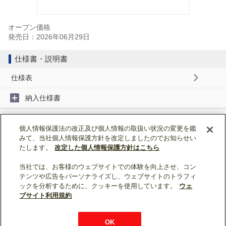
オープン価格
発売日：2026年06月29日
仕様書・説明書
仕様表
納入仕様書
取扱説明書
個人情報保護法の改正及び個人情報の取扱い状況の変更を鑑
みて、当社個人情報保護方針を改定しましたのでお知らせい
据付工事説明書
たします。
改定した個人情報保護方針はこちら
当社では、お客様のウェブサイトでの体験を向上させ、コン
ページトップへ戻る
テンツや広告をパーソナライズし、ウェブサイトのトラフィ
ックを分析するために、クッキーを使用しています。
ウェ
表示モード：
スマートフォン
|
PC
ブサイト利用規約
WIN2K利用規約
ウェブサイト利用規約
個人情報保護について
OK
お問い合わせ