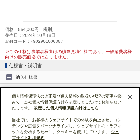
価格：554,000円（税別）
発売日：2024年10月18日
JANコード：4902901006357
※この価格は事業者様向けの積算見積価格であり、一般消費者様
向けの販売価格ではありません。
仕様書・説明書
納入仕様書
取扱説明書
個人情報保護法の改正及び個人情報の取扱い状況の変更を鑑
みて、当社個人情報保護方針を改定しましたのでお知らせい
据付工事説明書
たします。
改定した個人情報保護方針はこちら
当社では、お客様のウェブサイトでの体験を向上させ、コン
ページトップへ戻る
テンツや広告をパーソナライズし、ウェブサイトのトラフィ
ックを分析するために、クッキーを使用しています。
ウェ
表示モード：
スマートフォン
|
PC
ブサイト利用規約