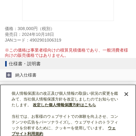
価格：308,000円（税別）
発売日：2024年10月18日
JANコード：4902901006319
※この価格は事業者様向けの積算見積価格であり、一般消費者様
向けの販売価格ではありません。
仕様書・説明書
納入仕様書
取扱説明書
個人情報保護法の改正及び個人情報の取扱い状況の変更を鑑
みて、当社個人情報保護方針を改定しましたのでお知らせい
据付工事説明書
たします。
改定した個人情報保護方針はこちら
当社では、お客様のウェブサイトでの体験を向上させ、コン
ページトップへ戻る
テンツや広告をパーソナライズし、ウェブサイトのトラフィ
ックを分析するために、クッキーを使用しています。
ウェ
表示モード：
スマートフォン
|
PC
ブサイト利用規約