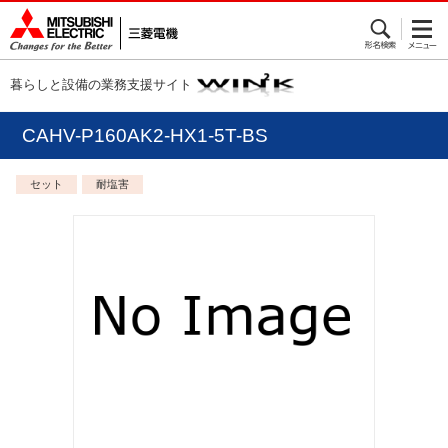
暮らしと設備の業務支援サイト
CAHV-P160AK2-HX1-5T-BS
セット
耐塩害