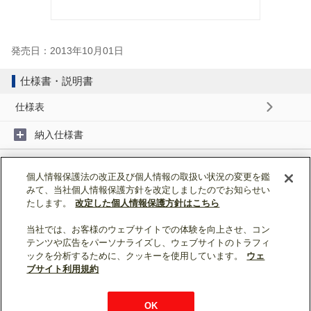
発売日：2013年10月01日
仕様書・説明書
仕様表
納入仕様書
取扱説明書
個人情報保護法の改正及び個人情報の取扱い状況の変更を鑑
みて、当社個人情報保護方針を改定しましたのでお知らせい
据付工事説明書
たします。
改定した個人情報保護方針はこちら
当社では、お客様のウェブサイトでの体験を向上させ、コン
ページトップへ戻る
テンツや広告をパーソナライズし、ウェブサイトのトラフィ
ックを分析するために、クッキーを使用しています。
ウェ
表示モード：
スマートフォン
|
PC
ブサイト利用規約
WIN2K利用規約
ウェブサイト利用規約
個人情報保護について
OK
お問い合わせ