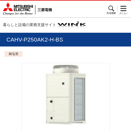
暮らしと設備の業務支援サイト
CAHV-P250AK2-H-BS
耐塩害