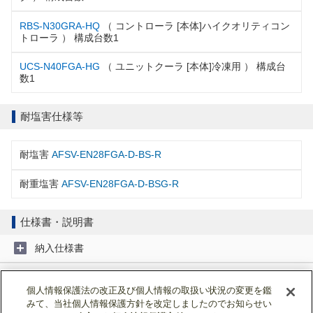
RBS-N30GRA-HQ
（ コントローラ [本体]ハイクオリティコン
トローラ ） 構成台数1
UCS-N40FGA-HG
（ ユニットクーラ [本体]冷凍用 ） 構成台
数1
耐塩害仕様等
耐塩害
AFSV-EN28FGA-D-BS-R
耐重塩害
AFSV-EN28FGA-D-BSG-R
仕様書・説明書
納入仕様書
取扱説明書
個人情報保護法の改正及び個人情報の取扱い状況の変更を鑑
みて、当社個人情報保護方針を改定しましたのでお知らせい
据付工事説明書