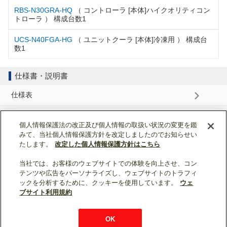
RBS-N30GRA-HQ
（ コントローラ [本体]ハイクオリティコン
トローラ ） 構成台数1
UCS-N40FGA-HG
（ ユニットクーラ [本体]冷凍用 ） 構成台
数1
仕様書・説明書
仕様表
納入仕様書
個人情報保護法の改正及び個人情報の取扱い状況の変更を鑑
みて、当社個人情報保護方針を改定しましたのでお知らせい
据付工事説明書
たします。
改定した個人情報保護方針はこちら
当社では、お客様のウェブサイトでの体験を向上させ、コン
ページトップへ戻る
テンツや広告をパーソナライズし、ウェブサイトのトラフィ
ックを分析するために、クッキーを使用しています。
ウェ
表示モード：
スマートフォン
|
PC
ブサイト利用規約
WIN2K利用規約
ウェブサイト利用規約
個人情報保護について
OK
お問い合わせ