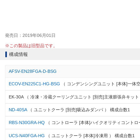
発売日：2019年06月01日
※この製品は旧型品です。
構成情報
AFSV-EN28FGA-D-BSG
ECOV-EN225C1-HG-BSG
（ コンデンシングユニット [本体]一体空
EK-30A （ 冷凍・冷蔵クーリングユニット [別売]主液膨張弁キット
ND-40SA
（ ユニットクーラ [別売]吸込みダンパ ） 構成台数1
RBS-N30GRA-HQ
（ コントローラ [本体]ハイクオリティコントロ
UCS-N40FGA-HG
（ ユニットクーラ [本体]冷凍用 ） 構成台数1