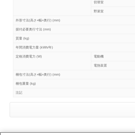
切替室
野菜室
外形寸法(高さ×幅×奥行) (mm)
据付必要奥行寸法 (mm)
質量 (kg)
年間消費電力量 (kWh/年)
定格消費電力 (W)
電動機
電熱装置
梱包寸法(高さ×幅×奥行) (mm)
梱包重量 (kg)
注記