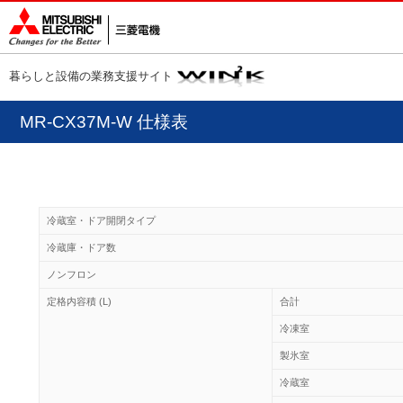
暮らしと設備の業務支援サイト
MR-CX37M-W 仕様表
冷蔵室・ドア開閉タイプ
冷蔵庫・ドア数
ノンフロン
定格内容積 (L)
合計
冷凍室
製氷室
冷蔵室