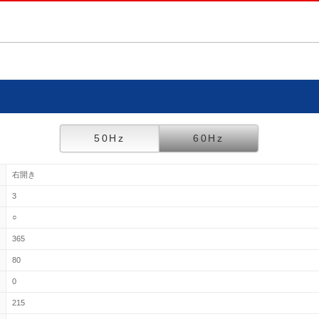
50Hz
60Hz
右開き
3
○
365
80
0
215