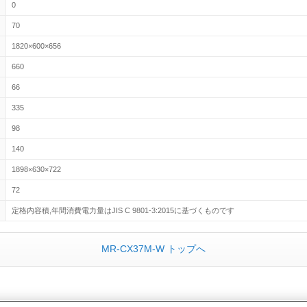
0
70
1820×600×656
660
66
335
98
140
1898×630×722
72
定格内容積,年間消費電力量はJIS C 9801-3:2015に基づくものです
MR-CX37M-W トップへ