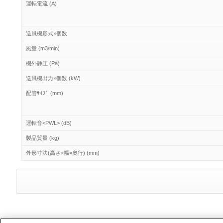
運転電流 (A)
送風機形式×個数
風量 (m3/min)
機外静圧 (Pa)
送風機出力×個数 (kW)
配管ｻｲｽﾞ (mm)
運転音<PWL> (dB)
製品質量 (kg)
外形寸法(高さ×幅×奥行) (mm)