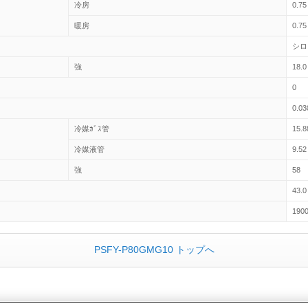
冷房
0.75
暖房
0.75
シロ
強
18.0
0
0.03
冷媒ｶﾞｽ管
15.8
冷媒液管
9.52
強
58
43.0
190
PSFY-P80GMG10 トップへ