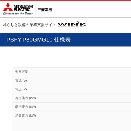
暮らしと設備の業務支援サイト
PSFY-P80GMG10 仕様表
形番容量
電源 (φ)
電圧 (V)
冷房能力 (kW)
暖房能力 (kW)
消費電力 (kW)