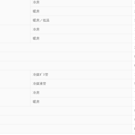
冷房
暖房
暖房／低温
冷房
暖房
冷媒ｶﾞｽ管
冷媒液管
冷房
暖房