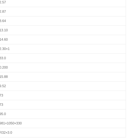
2.57
2.87
3.64
13.10
14.60
2.30×1
83.0
0.200
15.88
9.52
73
73
95.0
981×1050×330
R32×3.0