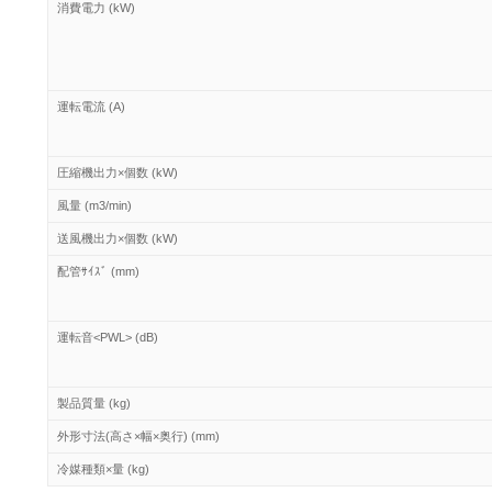
消費電力 (kW)
運転電流 (A)
圧縮機出力×個数 (kW)
風量 (m3/min)
送風機出力×個数 (kW)
配管ｻｲｽﾞ (mm)
運転音<PWL> (dB)
製品質量 (kg)
外形寸法(高さ×幅×奥行) (mm)
冷媒種類×量 (kg)