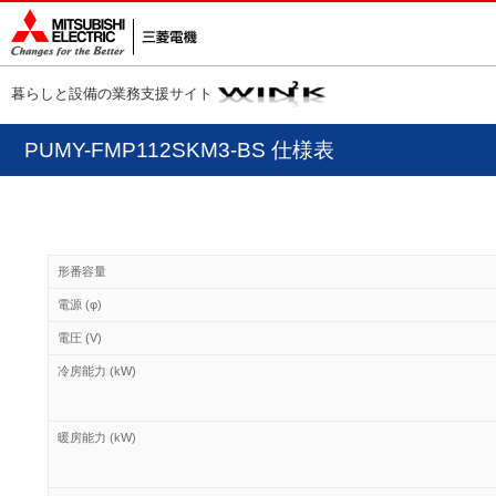
暮らしと設備の業務支援サイト
PUMY-FMP112SKM3-BS 仕様表
形番容量
電源 (φ)
電圧 (V)
冷房能力 (kW)
暖房能力 (kW)