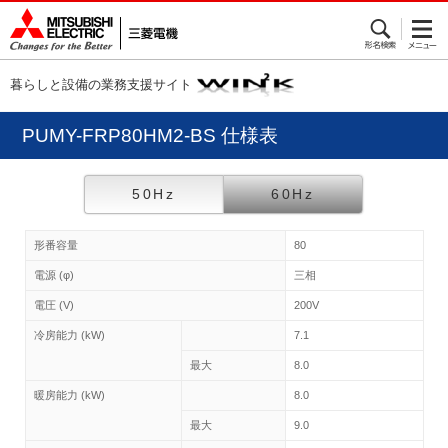
暮らしと設備の業務支援サイト
PUMY-FRP80HM2-BS 仕様表
50Hz
60Hz
形番容量
80
電源 (φ)
三相
電圧 (V)
200V
冷房能力 (kW)
7.1
最大
8.0
暖房能力 (kW)
8.0
最大
9.0