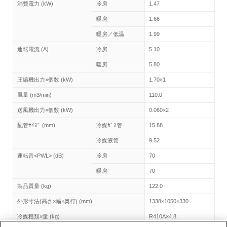
消費電力 (kW)
冷房
1.47
暖房
1.66
暖房／低温
1.99
運転電流 (A)
冷房
5.10
暖房
5.80
圧縮機出力×個数 (kW)
1.70×1
風量 (m3/min)
110.0
送風機出力×個数 (kW)
0.060×2
配管ｻｲｽﾞ (mm)
冷媒ｶﾞｽ管
15.88
冷媒液管
9.52
運転音<PWL> (dB)
冷房
70
暖房
70
製品質量 (kg)
122.0
外形寸法(高さ×幅×奥行) (mm)
1338×1050×330
冷媒種類×量 (kg)
R410A×4.8