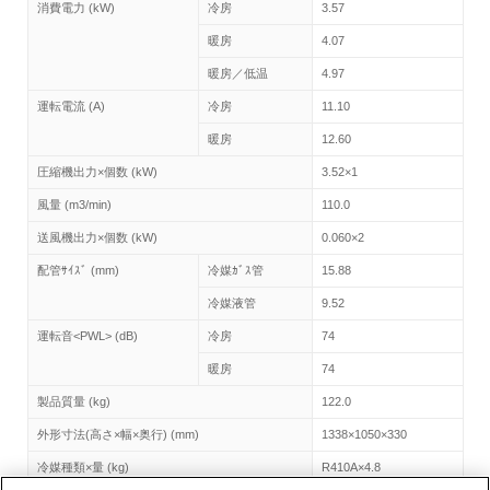
消費電力 (kW)
冷房
3.57
暖房
4.07
暖房／低温
4.97
運転電流 (A)
冷房
11.10
暖房
12.60
圧縮機出力×個数 (kW)
3.52×1
風量 (m3/min)
110.0
送風機出力×個数 (kW)
0.060×2
配管ｻｲｽﾞ (mm)
冷媒ｶﾞｽ管
15.88
冷媒液管
9.52
運転音<PWL> (dB)
冷房
74
暖房
74
製品質量 (kg)
122.0
外形寸法(高さ×幅×奥行) (mm)
1338×1050×330
冷媒種類×量 (kg)
R410A×4.8