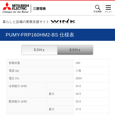
暮らしと設備の業務支援サイト
PUMY-FRP160HM2-BS 仕様表
50Hz
60Hz
形番容量
160
電源 (φ)
三相
電圧 (V)
200V
冷房能力 (kW)
14.0
最大
16.0
暖房能力 (kW)
16.0
最大
17.0