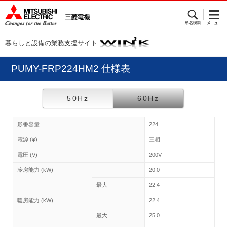
暮らしと設備の業務支援サイト
PUMY-FRP224HM2 仕様表
50Hz
60Hz
形番容量
224
電源 (φ)
三相
電圧 (V)
200V
冷房能力 (kW)
20.0
最大
22.4
暖房能力 (kW)
22.4
最大
25.0