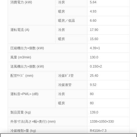
消費電力 (kW)
冷房
5.64
暖房
4.93
暖房／低温
6.60
運転電流 (A)
冷房
17.90
暖房
15.60
圧縮機出力×個数 (kW)
4.39×1
風量 (m3/min)
130.0
送風機出力×個数 (kW)
0.150×2
配管ｻｲｽﾞ (mm)
冷媒ｶﾞｽ管
25.40
冷媒液管
9.52
運転音<PWL> (dB)
冷房
80
暖房
80
製品質量 (kg)
139.0
外形寸法(高さ×幅×奥行) (mm)
1338×1050×330
冷媒種類×量 (kg)
R410A×7.3