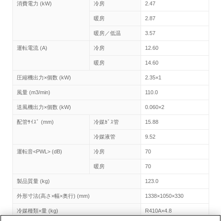
消費電力 (kW)
冷房
2.47
暖房
2.87
暖房／低温
3.57
運転電流 (A)
冷房
12.60
暖房
14.60
圧縮機出力×個数 (kW)
2.35×1
風量 (m3/min)
110.0
送風機出力×個数 (kW)
0.060×2
配管ｻｲｽﾞ (mm)
冷媒ｶﾞｽ管
15.88
冷媒液管
9.52
運転音<PWL> (dB)
冷房
70
暖房
70
製品質量 (kg)
123.0
外形寸法(高さ×幅×奥行) (mm)
1338×1050×330
冷媒種類×量 (kg)
R410A×4.8