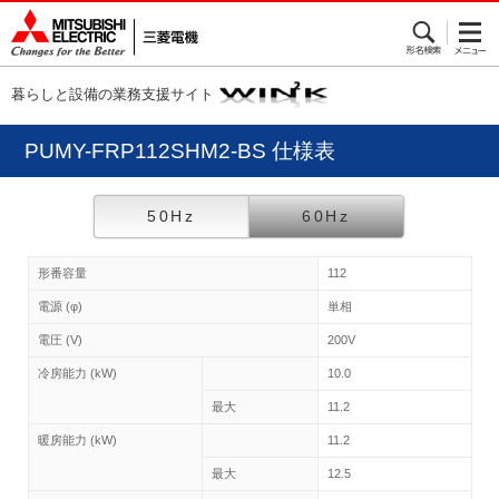
暮らしと設備の業務支援サイト
PUMY-FRP112SHM2-BS 仕様表
50Hz
60Hz
形番容量
112
電源 (φ)
単相
電圧 (V)
200V
冷房能力 (kW)
10.0
最大
11.2
暖房能力 (kW)
11.2
最大
12.5