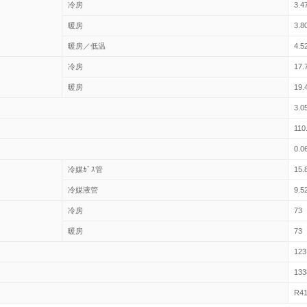
冷房
3.4
暖房
3.8
暖房／低温
4.5
冷房
17.
暖房
19.
3.0
110
0.0
冷媒ｶﾞｽ管
15.
冷媒液管
9.5
冷房
73
暖房
73
123
133
R41