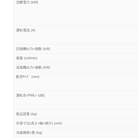
消費電力 (kW)
運転電流 (A)
圧縮機出力×個数 (kW)
風量 (m3/min)
送風機出力×個数 (kW)
配管ｻｲｽﾞ (mm)
運転音<PWL> (dB)
製品質量 (kg)
外形寸法(高さ×幅×奥行) (mm)
冷媒種類×量 (kg)