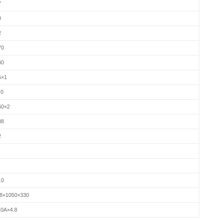
7
0
2
70
40
5×1
.0
60×2
88
2
.0
8×1050×330
0A×4.8