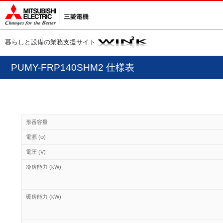
暮らしと設備の業務支援サイト
PUMY-FRP140SHM2 仕様表
形番容量
電源 (φ)
電圧 (V)
冷房能力 (kW)
暖房能力 (kW)