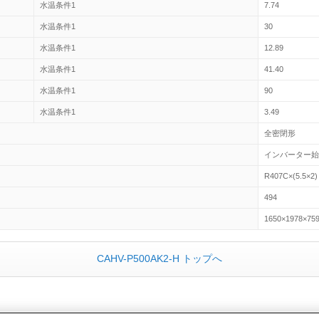
水温条件1
7.74
水温条件1
30
水温条件1
12.89
水温条件1
41.40
水温条件1
90
水温条件1
3.49
全密閉形
インバーター
R407C×(5.5×2)
494
1650×1978×75
CAHV-P500AK2-H トップへ