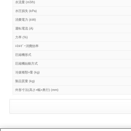
水流量 (m3/h)
水圧損失 (kPa)
消費電力 (kW)
運転電流 (A)
力率 (%)
ｴﾈﾙｷﾞｰ消費効率
圧縮機形式
圧縮機始動方式
冷媒種類×量 (kg)
製品質量 (kg)
外形寸法(高さ×幅×奥行) (mm)