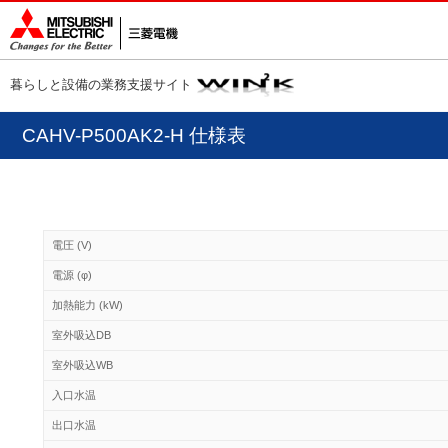
暮らしと設備の業務支援サイト
CAHV-P500AK2-H 仕様表
電圧 (V)
電源 (φ)
加熱能力 (kW)
室外吸込DB
室外吸込WB
入口水温
出口水温