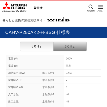
暮らしと設備の業務支援サイト
CAHV-P250AK2-H-BSG 仕様表
50Hz
60Hz
電圧 (V)
200V
電源 (φ)
三相
加熱能力 (kW)
水温条件1
22.50
室外吸込DB
水温条件1
7
室外吸込WB
水温条件1
6
入口水温
水温条件1
40
出口水温
水温条件1
45