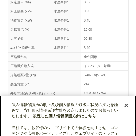
水流量 (m3/h)
水温条件1
3.87
水圧損失 (kPa)
水温条件1
3.35
消費電力 (kW)
水温条件1
6.45
運転電流 (A)
水温条件1
20.60
力率 (%)
水温条件1
90.30
ｴﾈﾙｷﾞｰ消費効率
水温条件1
3.49
圧縮機形式
全密閉形
圧縮機始動方式
インバーター始動
冷媒種類×量 (kg)
R407C×(5.5×1)
製品質量 (kg)
244
外形寸法(高さ×幅×奥行) (mm)
1650×914×759
個人情報保護法の改正及び個人情報の取扱い状況の変更を鑑
CAHV-P250AK2-H-BSG トップへ
みて、当社個人情報保護方針を改定しましたのでお知らせい
たします。
改定した個人情報保護方針はこちら
当社では、お客様のウェブサイトでの体験を向上させ、コン
ページトップへ戻る
テンツや広告をパーソナライズし、ウェブサイトのトラフィ