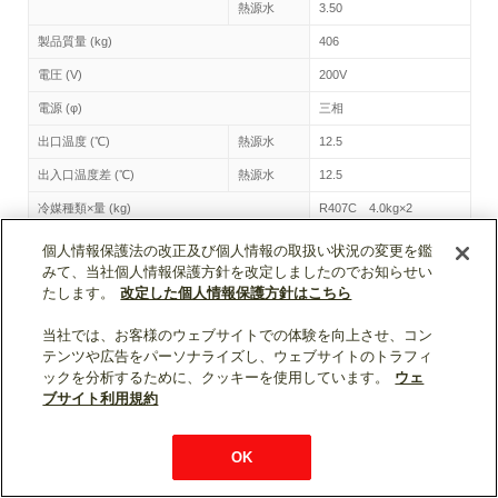
熱源水
3.50
製品質量 (kg)
406
電圧 (V)
200V
電源 (φ)
三相
出口温度 (℃)
熱源水
12.5
出入口温度差 (℃)
熱源水
12.5
冷媒種類×量 (kg)
R407C 4.0kg×2
個人情報保護法の改正及び個人情報の取扱い状況の変更を鑑
CRHV-P650A トップへ
みて、当社個人情報保護方針を改定しましたのでお知らせい
たします。
改定した個人情報保護方針はこちら
当社では、お客様のウェブサイトでの体験を向上させ、コン
ページトップへ戻る
テンツや広告をパーソナライズし、ウェブサイトのトラフィ
ックを分析するために、クッキーを使用しています。
ウェ
表示モード：
スマートフォン
|
PC
ブサイト利用規約
WIN2K利用規約
ウェブサイト利用規約
個人情報保護について
OK
お問い合わせ