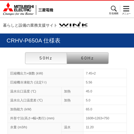
暮らしと設備の業務支援サイト
CRHV-P650A 仕様表
50Hz
60Hz
圧縮機出力×個数 (kW)
7.45×2
圧縮機冷凍能力 (法定ﾄﾝ)
5.56
温水出口温度 (℃)
加熱
45.0
温水出入口温度差 (℃)
加熱
5.0
加熱能力 (kW)
65.0
外形寸法(高さ×幅×奥行) (mm)
1608×1263×750
水量 (m3/h)
温水
11.20