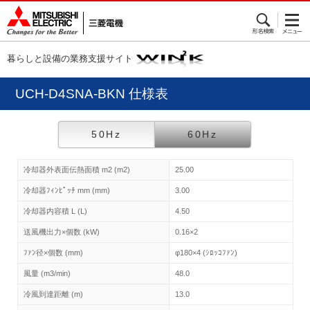
暮らしと設備の業務支援サイト
UCH-D4SNA-BKN 仕様表
50Hz
60Hz
冷却器外表面伝熱面積 m2 (m2)
25.00
冷却器ﾌｨﾝﾋﾟｯﾁ mm (mm)
3.00
冷却器内容積 L (L)
4.50
送風機出力×個数 (kW)
0.16×2
ﾌｧﾝ径×個数 (mm)
φ180×4 (ｼﾛｯｺﾌｧﾝ)
風量 (m3/min)
48.0
冷風到達距離 (m)
13.0