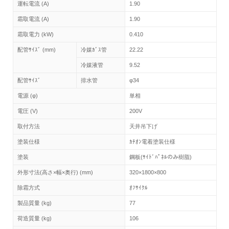
運転電流 (A)
1.90
霜取電流 (A)
1.90
霜取電力 (kW)
0.410
配管ｻｲｽﾞ (mm)
冷媒ｶﾞｽ管
22.22
冷媒液管
9.52
配管ｻｲｽﾞ
排水管
φ34
電源 (φ)
単相
電圧 (V)
200V
取付方法
天井吊下げ
塗装仕様
ｶﾁｵﾝ電着塗装仕様
塗装
鋼板(ｻｲﾄﾞﾊﾟﾈﾙのみ樹脂)
外形寸法(高さ×幅×奥行) (mm)
320×1800×800
除霜方式
ｵﾌｻｲｸﾙ
製品質量 (kg)
77
荷造質量 (kg)
106