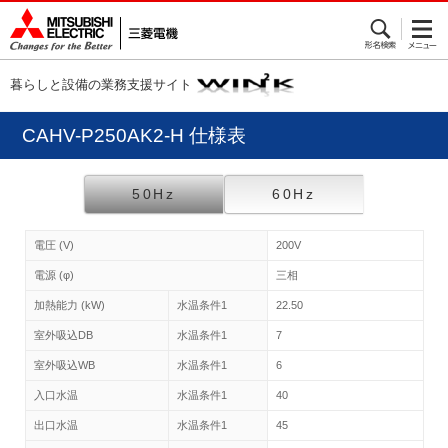
暮らしと設備の業務支援サイト
CAHV-P250AK2-H 仕様表
50Hz
60Hz
電圧 (V)
200V
電源 (φ)
三相
加熱能力 (kW)
水温条件1
22.50
室外吸込DB
水温条件1
7
室外吸込WB
水温条件1
6
入口水温
水温条件1
40
出口水温
水温条件1
45