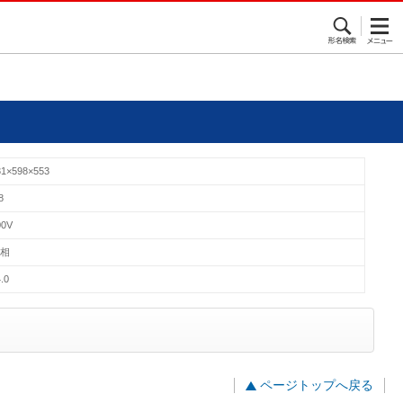
31×598×553
8
00V
単相
.0
ページトップへ戻る