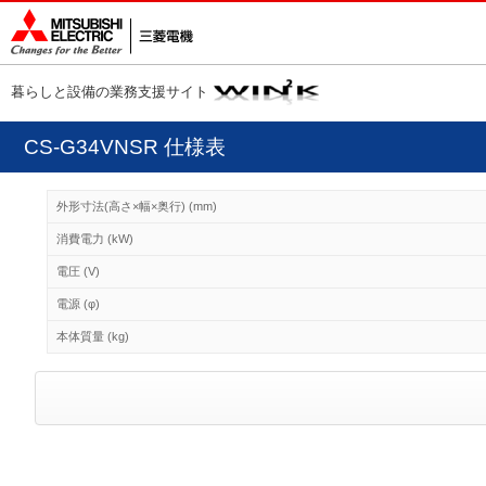
暮らしと設備の業務支援サイト
CS-G34VNSR 仕様表
外形寸法(高さ×幅×奥行) (mm)
消費電力 (kW)
電圧 (V)
電源 (φ)
本体質量 (kg)