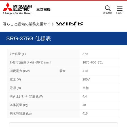
暮らしと設備の業務支援サイト
SRG-375G 仕様表
ﾀﾝｸ容量 (L)
370
外形寸法(高さ×幅×奥行) (mm)
1673×660×731
消費電力 (kW)
最大
4.41
電圧 (V)
200V
電源 (φ)
単相
沸き上げﾋｰﾀｰ容量 (kW)
4.4
本体質量 (kg)
48
満水時質量 (kg)
418