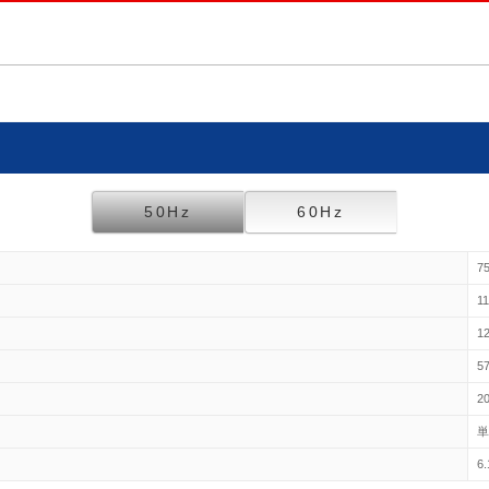
50Hz
60Hz
7
11
12
57
2
6.