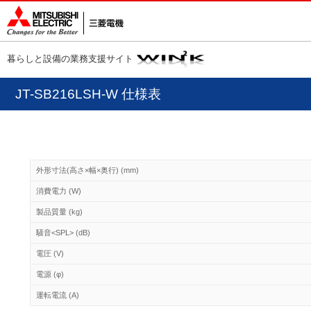
暮らしと設備の業務支援サイト
JT-SB216LSH-W 仕様表
外形寸法(高さ×幅×奥行) (mm)
消費電力 (W)
製品質量 (kg)
騒音<SPL> (dB)
電圧 (V)
電源 (φ)
運転電流 (A)