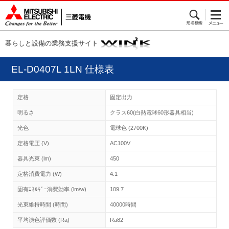
暮らしと設備の業務支援サイト
EL-D0407L 1LN 仕様表
定格
固定出力
明るさ
クラス60(白熱電球60形器具相当)
光色
電球色 (2700K)
定格電圧 (V)
AC100V
器具光束 (lm)
450
定格消費電力 (W)
4.1
固有ｴﾈﾙｷﾞｰ消費効率 (lm/w)
109.7
光束維持時間 (時間)
40000時間
平均演色評価数 (Ra)
Ra82