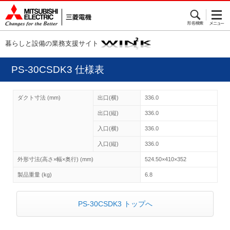
暮らしと設備の業務支援サイト
PS-30CSDK3 仕様表
ダクト寸法 (mm)
出口(横)
336.0
出口(縦)
336.0
入口(横)
336.0
入口(縦)
336.0
外形寸法(高さ×幅×奥行) (mm)
524.50×410×352
製品重量 (kg)
6.8
PS-30CSDK3 トップへ