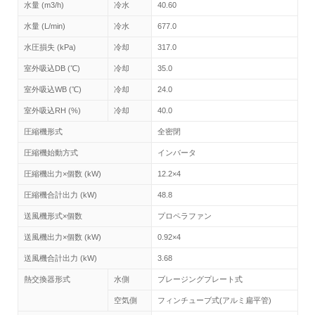
水量 (m3/h)
冷水
40.60
水量 (L/min)
冷水
677.0
水圧損失 (kPa)
冷却
317.0
室外吸込DB (℃)
冷却
35.0
室外吸込WB (℃)
冷却
24.0
室外吸込RH (%)
冷却
40.0
圧縮機形式
全密閉
圧縮機始動方式
インバータ
圧縮機出力×個数 (kW)
12.2×4
圧縮機合計出力 (kW)
48.8
送風機形式×個数
プロペラファン
送風機出力×個数 (kW)
0.92×4
送風機合計出力 (kW)
3.68
熱交換器形式
水側
ブレージングプレート式
空気側
フィンチューブ式(アルミ扁平管)