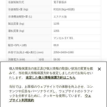
冷媒制御方式
電子膨張弁
冷媒種類×量 (kg)
R32(6.0kg×4回路)
冷凍機油種類×量 (L)
エステル油
製品質量 (kg)
1235
運転質量 (kg)
1355
塗装
マンセル 5Ｙ 8/1
騒音<SPL> (dB)
69.8
外形寸法(高さ×幅×奥行) (mm)
2350×3400×1080
消費電力 (kW)
冷却
59.00
個人情報保護法の改正及び個人情報の取扱い状況の変更を鑑
CAV-MP2360BE-N-BSG トップへ
みて、当社個人情報保護方針を改定しましたのでお知らせい
たします。
改定した個人情報保護方針はこちら
当社では、お客様のウェブサイトでの体験を向上させ、コン
ページトップへ戻る
テンツや広告をパーソナライズし、ウェブサイトのトラフィ
ックを分析するために、クッキーを使用しています。
ウェ
表示モード：
スマートフォン
|
PC
ブサイト利用規約