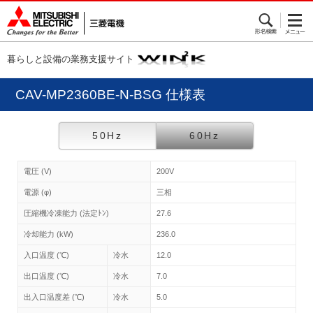
暮らしと設備の業務支援サイト
CAV-MP2360BE-N-BSG 仕様表
50Hz
60Hz
電圧 (V)
200V
電源 (φ)
三相
圧縮機冷凍能力 (法定ﾄﾝ)
27.6
冷却能力 (kW)
236.0
入口温度 (℃)
冷水
12.0
出口温度 (℃)
冷水
7.0
出入口温度差 (℃)
冷水
5.0