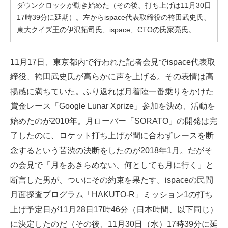
ダウンクロックが動き始めた（その後、打ち上げは11月30日
17時39分に延期）。左からispace代表取締役の袴田武史氏、
東大クイズ王の伊沢拓司氏、ispace、CTOの氏家亮氏。
11月17日、東京都内で行われた記者会見でispace代表取
締役、袴田武史氏が高らかに声を上げる。その表情は高
揚感に満ちていた。ふり返れば月着陸一番乗りをかけた
賞金レース「Google Lunar Xprize」参加を決め、活動を
始めたのが2010年。月ローバー「SORATO」の開発は完
了したのに、ロケット打ち上げが間に合わずレースを断
念するという苦渋の決断をしたのが2018年1月。だがそ
の会見で「月をあきらめない、何としても月に行く」と
断言した男が、ついにその約束を果たす。ispaceの民間
月面探査プログラム「HAKUTO-R」ミッション1の打ち
上げ予定日が11月28日17時46分（日本時間、以下同じ）
に決定したのだ（その後、11月30日（水）17時39分に延