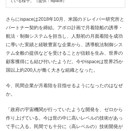
ている様子。（提供：ispace）
さらにispaceは2018年10月、米国のドレイパー研究所と
パートナー契約を締結。アポロ計画で月着陸船の誘導・
航法・制御システムを担当し、人類初の月面着陸を成功
に導いた実績と経験豊富な企業から、誘導航法制御シス
テム全般の提供などを受けることが信頼を生み、世界の
顧客獲得にも結び付いたようだ。今やispaceは世界25か
国以上約200人が働く大きな組織となった。
今、民間企業が月着陸を目指せるようになったのはなぜ
か。
「政府の宇宙機関が行っていたような開発を、ゼロから
作り上げている。今は世の中に高いレベルの技術があっ
て手に入る。民間でも十分に（高レベルの）技術開発が