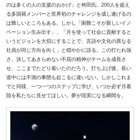
のは多くの人の支援のおかげ」と袴田氏。200人を超え
る多国籍メンバーと世界初のチャレンジを成し遂げるの
は難しいところもある。しかし「困難こそが新しいイノ
ベーション生み出す」、「月を使って社会に貢献すると
いうビジョンを大切にすることで、言語や文化の異なる
社員が同じ方向を向く」と穏やかに語る。この打たれ強
さ、決してあきらめない不屈の精神がチームを成長さ
せ、ここまでたどり着いたのだろう。打ち上げ後、長い
道中には不測の事態も起こるに違いない。しかしこれま
でと同様、一つ一つのステップに学び、いつか必ず月着
陸を私たちに見せてほしい。夢が現実になる瞬間を。