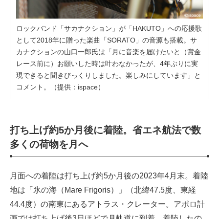
ロックバンド「サカナクション」が「HAKUTO」への応援歌
として2018年に贈った楽曲「SORATO」の音源も搭載。サ
カナクションの山口一郎氏は「月に音楽を届けたいと（賞金
レース前に）お願いした時は叶わなかったが、4年ぶりに実
現できると聞きびっくりしました。楽しみにしています」と
コメント。（提供：ispace）
打ち上げ約5か月後に着陸。省エネ航法で数
多くの荷物を月へ
月面への着陸は打ち上げ約5か月後の2023年4月末。着陸
地は「氷の海（Mare Frigoris）」（北緯47.5度、東経
44.4度）の南東にあるアトラス・クレーター。アポロ計
画では打ち上げ後3日ほどで月軌道に到着、着陸したの