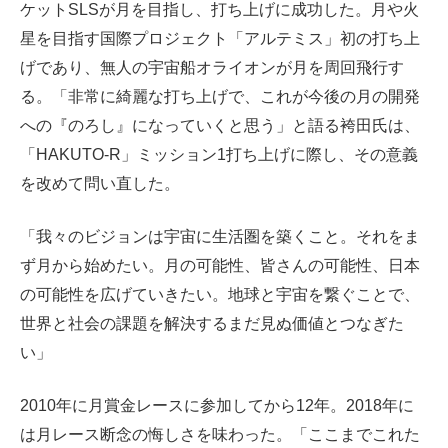
ケットSLSが月を目指し、打ち上げに成功した。月や火
星を目指す国際プロジェクト「アルテミス」初の打ち上
げであり、無人の宇宙船オライオンが月を周回飛行す
る。「非常に綺麗な打ち上げで、これが今後の月の開発
への『のろし』になっていくと思う」と語る袴田氏は、
「HAKUTO-R」ミッション1打ち上げに際し、その意義
を改めて問い直した。
「我々のビジョンは宇宙に生活圏を築くこと。それをま
ず月から始めたい。月の可能性、皆さんの可能性、日本
の可能性を広げていきたい。地球と宇宙を繋ぐことで、
世界と社会の課題を解決するまだ見ぬ価値とつなぎた
い」
2010年に月賞金レースに参加してから12年。2018年に
は月レース断念の悔しさを味わった。「ここまでこれた