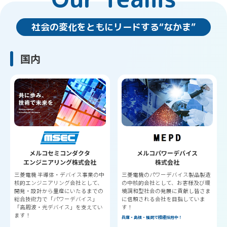
社会の変化をともにリードする“なかま”
国内
メルコセミコンダクタ
メルコパワーデバイス
エンジニアリング株式会社
株式会社
三菱電機 半導体・デバイス事業の中
三菱電機のパワーデバイス製品製造
核的エンジニアリング会社として、
の中核的会社として、お客様及び環
開発・設計から量産にいたるまでの
境調和型社会の発展に貢献し皆さま
総合技術力で「パワーデバイス」
に信頼される会社を目指していま
「高周波・光デバイス」を支えてい
す！
ます！
兵庫・島根・福岡で積極採用中！