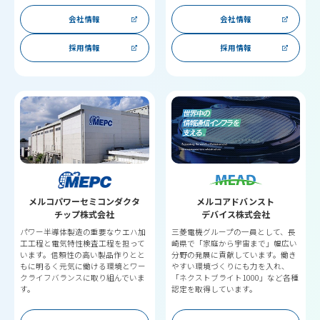
会社情報
会社情報
採用情報
採用情報
メルコパワーセミコンダクタ
メルコアドバンスト
チップ株式会社
デバイス株式会社
パワー半導体製造の重要なウエハ加
三菱電機グループの一員として、長
工工程と電気特性検査工程を担って
崎県で「家庭から宇宙まで」幅広い
います。信頼性の高い製品作りとと
分野の発展に貢献しています。働き
もに明るく元気に働ける環境とワー
やすい環境づくりにも力を入れ、
クライフバランスに取り組んでいま
「ネクストブライト1000」など各種
す。
認定を取得しています。