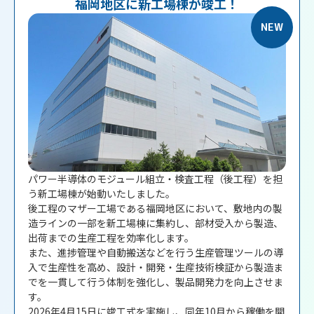
福岡地区に新工場棟が竣工！
NEW
パワー半導体のモジュール組立・検査工程（後工程）を担
う新工場棟が始動いたしました。
後工程のマザー工場である福岡地区において、敷地内の製
造ラインの一部を新工場棟に集約し、部材受入から製造、
出荷までの生産工程を効率化します。
また、進捗管理や自動搬送などを行う生産管理ツールの導
入で生産性を高め、設計・開発・生産技術検証から製造ま
でを一貫して行う体制を強化し、製品開発力を向上させま
す。
2026年4月15日に竣工式を実施し、同年10月から稼働を開