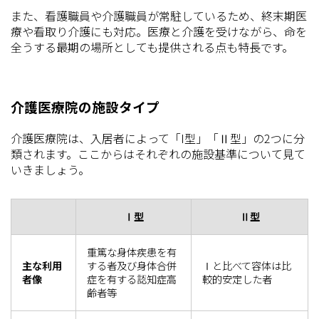
また、看護職員や介護職員が常駐しているため、終末期医
療や看取り介護にも対応。医療と介護を受けながら、命を
全うする最期の場所としても提供される点も特長です。
介護医療院の施設タイプ
介護医療院は、入居者によって「I型」「Ⅱ型」の2つに分
類されます。ここからはそれぞれの施設基準について見て
いきましょう。
Ⅰ型
Ⅱ型
重篤な身体疾患を有
主な利用
する者及び身体合併
Ⅰと比べて容体は比
者像
症を有する認知症高
較的安定した者
齢者等