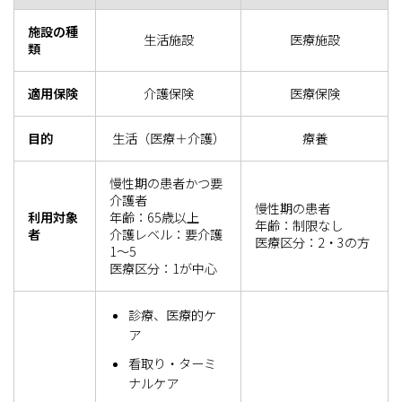
施設の種
生活施設
医療施設
類
適用保険
介護保険
医療保険
目的
生活（医療＋介護）
療養
慢性期の患者かつ要
介護者
慢性期の患者
利用対象
年齢：65歳以上
年齢：制限なし
者
介護レベル：要介護
医療区分：2・3の方
1～5
医療区分：1が中心
診療、医療的ケ
ア
看取り・ターミ
ナルケア