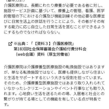
介護医療院は、長期にわたり療養が必要である者に対し、
施設サービス計画に基づいて、療養上の管理、看護、医学
的管理の下における介護及び機能訓練その他必要な医療並
びに日常生活上の世話を行うことにより、その者がその有
する能力に応じ自立した日常生活を営むことができるよう
にするものでなければならない。
※出典：「【資料３】介護医療院」
第183回社会保障審議会介護給付費分科会
（web会議）資料（厚生労働省）
介護医療院は介護療養型医療施設の転換施設ではあります
が、単なる転換施設ではなく、医療も提供しながら住まい
と生活をサポートするという大きな役割を担っています。
そのため、介護療養型医療施設ではあまり取り入れられて
いなかったレクリエーションやイベント行事なども取り入
れます。心地良い生活を送るための場、入居者と社会との
繋がりが持てる場としての機能を有している点が特長で
す。