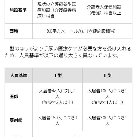
現状の介護療養型医
介護老人保健施設
施設基準
療施設（介護療養病
（老健）相当以上
床）相当
面積
8.0平方メートル/床（老健施設相当）
Ⅰ型のほうがより手厚い医療ケアが必要な方を受け入れる
ため、人員基準が以下の通り大きく異なっています。
人員基準
Ⅰ型
Ⅱ型
入居者48人に対し1
入居者100人につき1
医師
人
人
（施設で3人以上）
（施設で1人以上）
入居者150人につき1
入居者300人につき1
薬剤師
人
人