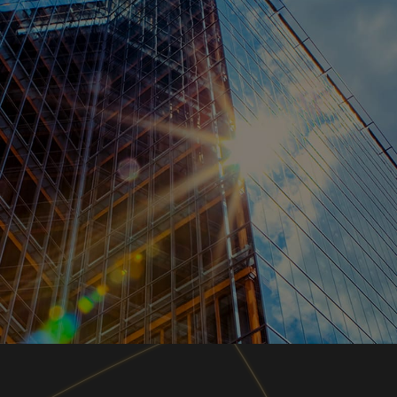
技術、人財、ノウハウの結集と、デジタル基盤
「Serendie®（セレンディ）」の活用により、お客様
の成長と、多様化する社会課題の解決に貢献する、
「循環型 デジタル・エンジニアリング企業」を目指し
ます。
詳細はこちら