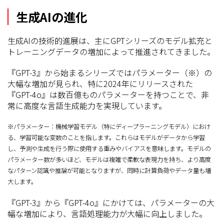
生成AIの進化
生成AIの技術的進展は、主にGPTシリーズのモデル拡充と
トレーニングデータの増加によって推進されてきました。
『GPT-3』から始まるシリーズではパラメーター（※）の
大幅な増加が見られ、特に2024年にリリースされた
『GPT-4o』は数百億ものパラメーターを持つことで、非
常に高度な言語生成能力を実現しています。
※パラメーター：機械学習モデル（特にディープラーニングモデル）におけ
る、学習可能な変数のことを指します。これらはモデルがデータから学習
し、予測や生成を行う際に使用する重みやバイアスを意味します。モデルの
パラメーター数が多いほど、モデルは複雑で柔軟な表現力を持ち、より高度
なパターン認識や推論が可能となりますが、同時に計算負荷やデータ量も増
大します。
『GPT-3』から『GPT-4o』にかけては、パラメーターの大
幅な増加により、言語処理能力が大幅に向上しました。