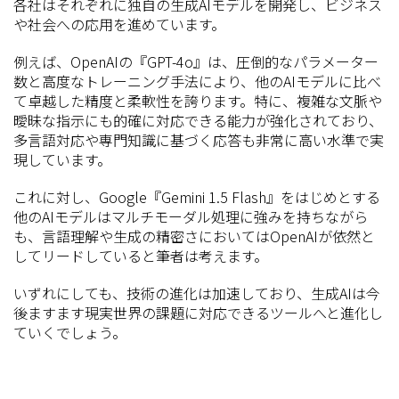
各社はそれぞれに独自の生成AIモデルを開発し、ビジネス
や社会への応用を進めています。
例えば、OpenAIの『GPT-4o』は、圧倒的なパラメーター
数と高度なトレーニング手法により、他のAIモデルに比べ
て卓越した精度と柔軟性を誇ります。特に、複雑な文脈や
曖昧な指示にも的確に対応できる能力が強化されており、
多言語対応や専門知識に基づく応答も非常に高い水準で実
現しています。
これに対し、Google『Gemini 1.5 Flash』をはじめとする
他のAIモデルはマルチモーダル処理に強みを持ちながら
も、言語理解や生成の精密さにおいてはOpenAIが依然と
してリードしていると筆者は考えます。
いずれにしても、技術の進化は加速しており、生成AIは今
後ますます現実世界の課題に対応できるツールへと進化し
ていくでしょう。