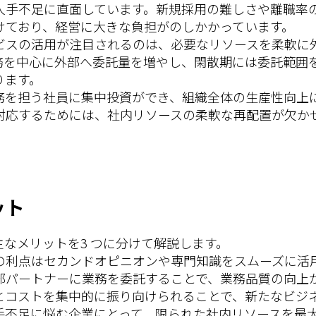
人手不足に直面しています。新規採用の難しさや離職率
けており、経営に大きな負担がのしかかっています。
ービスの活用が注目されるのは、必要なリソースを柔軟に
務を中心に外部へ委託量を増やし、閑散期には委託範囲
ります。
務を担う社員に集中投資ができ、組織全体の生産性向上
対応するためには、社内リソースの柔軟な再配置が欠か
ット
主なメリットを3 つに分けて解説します。
番の利点はセカンドオピニオンや専門知識をスムーズに活
部パートナーに業務を委託することで、業務品質の向上
とコストを集中的に振り向けられることで、新たなビジ
手不足に悩む企業にとって、限られた社内リソースを最