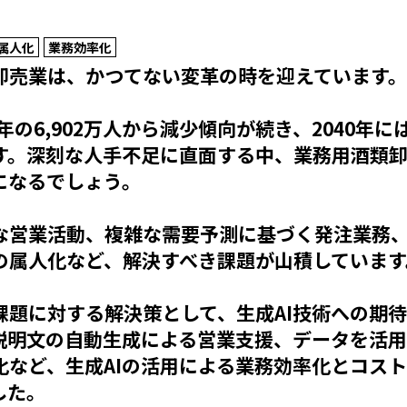
属人化
業務効率化
卸売業は、かつてない変革の時を迎えています。
年の6,902万人から減少傾向が続き、2040年に
す。深刻な人手不足に直面する中、業務用酒類卸
になるでしょう。
な営業活動、複雑な需要予測に基づく発注業務
の属人化など、解決すべき課題が山積しています
課題に対する解決策として、生成AI技術への期
説明文の自動生成による営業支援、データを活
化など、生成AIの活用による業務効率化とコス
した。