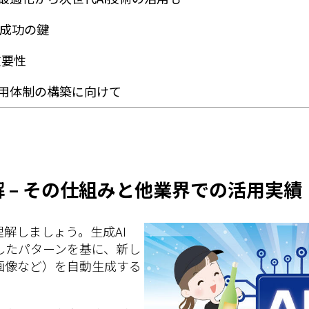
と成功の鍵
重要性
I活用体制の構築に向けて
解 – その仕組みと他業界での活用実績
理解しましょう。生成AI
したパターンを基に、新し
画像など）を自動生成する