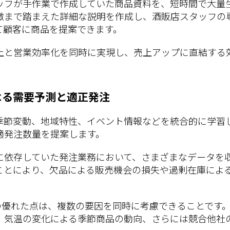
ッフが手作業で作成していた商品資料を、短時間で大量
徴まで踏まえた詳細な説明を作成し、酒販店スタッフの
て顧客に商品を提案できます。
上と営業効率化を同時に実現し、売上アップに直結する
よる需要予測と適正発注
節変動、地域特性、イベント情報などを統合的に学習した
適発注数量を提案します。
に依存していた発注業務において、さまざまなデータを
ことにより、欠品による販売機会の損失や過剰在庫によ
ムの優れた点は、複数の要因を同時に考慮できることです
、気温の変化による季節商品の動向、さらには競合他社