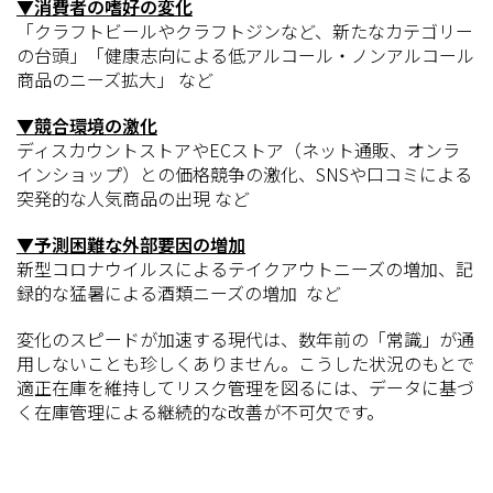
▼消費者の嗜好の変化
「クラフトビールやクラフトジンなど、新たなカテゴリー
の台頭」「健康志向による低アルコール・ノンアルコール
商品のニーズ拡大」 など
▼競合環境の激化
ディスカウントストアやECストア（ネット通販、オンラ
インショップ）との価格競争の激化、SNSや口コミによる
突発的な人気商品の出現 など
▼予測困難な外部要因の増加
新型コロナウイルスによるテイクアウトニーズの増加、記
録的な猛暑による酒類ニーズの増加 など
変化のスピードが加速する現代は、数年前の「常識」が通
用しないことも珍しくありません。こうした状況のもとで
適正在庫を維持してリスク管理を図るには、データに基づ
く在庫管理による継続的な改善が不可欠です。