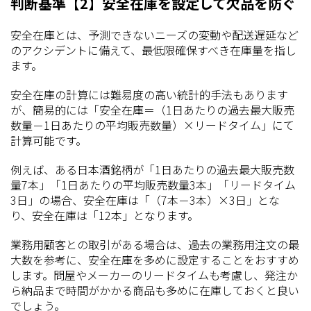
判断基準【2】安全在庫を設定して欠品を防ぐ
安全在庫とは、予測できないニーズの変動や配送遅延など
のアクシデントに備えて、最低限確保すべき在庫量を指し
ます。
安全在庫の計算には難易度の高い統計的手法もあります
が、簡易的には「安全在庫＝（1日あたりの過去最大販売
数量－1日あたりの平均販売数量）×リードタイム」にて
計算可能です。
例えば、ある日本酒銘柄が「1日あたりの過去最大販売数
量7本」「1日あたりの平均販売数量3本」「リードタイム
3日」の場合、安全在庫は「（7本－3本）×3日」とな
り、安全在庫は「12本」となります。
業務用顧客との取引がある場合は、過去の業務用注文の最
大数を参考に、安全在庫を多めに設定することをおすすめ
します。問屋やメーカーのリードタイムも考慮し、発注か
ら納品まで時間がかかる商品も多めに在庫しておくと良い
でしょう。