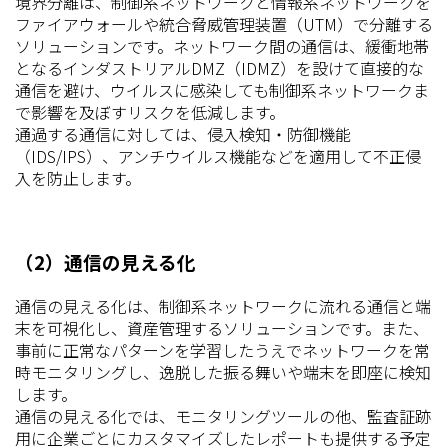
境界分離は、制御系ネットワークと情報系ネットワークを
ファイアウォールや統合脅威管理装置（UTM）で分離する
ソリューションです。ネットワーク間の通信は、緩衝地帯
となるインダストリアルDMZ（IDMZ）を設けて直接的な
通信を避け、ウイルスに感染しても制御系ネットワークま
で影響を及ぼすリスクを低減します。
通過する通信に対しては、侵入検知・防御機能
（IDS/IPS）、アンチウイルス機能などを適用して不正侵
入を防止します。
（2）通信の見える化
通信の見える化は、制御系ネットワークに流れる通信と端
末を可視化し、資産管理するソリューションです。また、
事前に正常なパターンを学習したうえでネットワークを常
時モニタリングし、逸脱した振る舞いや端末を即座に検知
します。
通信の見える化では、モニタリングツールの他、監査証跡
用に企業ごとにカスタマイズしたレポートも提供する予定