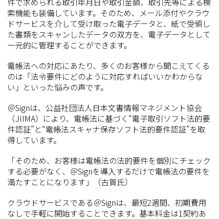
件で求められる取引年月日や取引金額、取引先等による検
索機能も装備しています。そのため、メール添付やクラウ
ドサービスを介して受け取った電子データと、紙で受領し
た書類をスキャンしたデータの双方を、電子データとして
一元的に管理することができます。
電帳法への対応にあたり、多くのお客様から聞こえてくる
のは「法令要件にどのように対応すればいいかわからな
い」といった悩みの声です。
＠Signは、公益社団法人日本文書情報マネジメント協会
（JIIMA）により、電帳法に基づく“電子取引ソフト法的要
件認証”と“電帳法スキャナ保存ソフト法的要件認証”を取
得しています。
「そのため、お客様は電帳法の法的要件を個別にチェック
する必要がなく、＠Signを導入するだけで電帳法の要件を
満たすことになります」（古賀氏）
クラウドサービスである＠Signは、最短2週間、初期費用
なしで手軽に開始することできます。基本料金は1契約あ