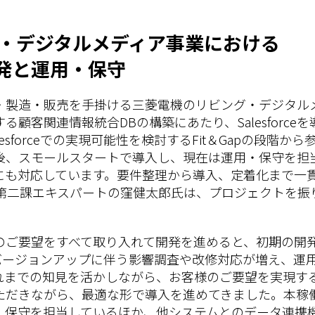
グ・デジタルメディア事業における
発と運用・保守
・製造・販売を手掛ける三菱電機のリビング・デジタル
顧客関連情報統合DBの構築にあたり、Salesforc
esforceでの実現可能性を検討するFit＆Gapの段階
後、スモールスタートで導入し、現在は運用・保守を担
にも対応しています。要件整理から導入、定着化まで一
 第二課エキスパートの窪健太郎氏は、プロジェクトを振
のご要望をすべて取り入れて開発を進めると、初期の開
定期的なバージョンアップに伴う影響調査や改修対応が増え、
れまでの知見を活かしながら、お客様のご要望を実現す
ただきながら、最適な形で導入を進めてきました。本稼
・保守を担当しているほか、他システムとのデータ連携