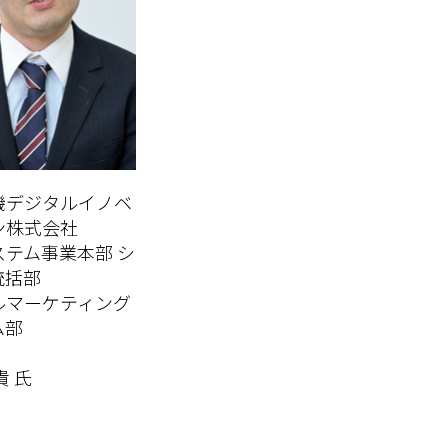
機デジタルイノベ
ン株式会社
ステム事業本部 シ
統括部
ルマーケティング
ム部
貴 氏