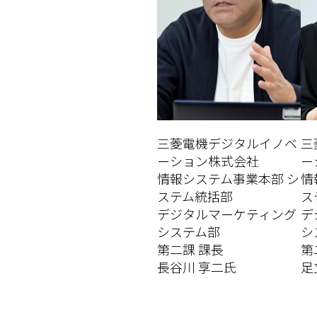
三菱電機デジタルイノベ
三
ーション株式会社
ー
情報システム事業本部 シ
情
ステム統括部
ス
デジタルマーケティング
デ
システム部
シ
第二課 課長
第
長谷川 享二氏
足