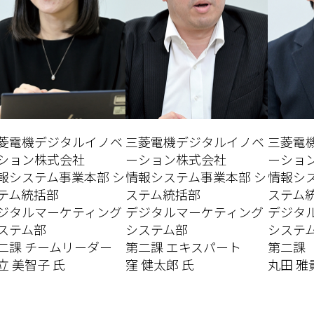
菱電機デジタルイノベ
三菱電機デジタルイノベ
三菱電
ション株式会社
ーション株式会社
ーショ
報システム事業本部 シ
情報システム事業本部 シ
情報シ
テム統括部
ステム統括部
ステム
ジタルマーケティング
デジタルマーケティング
デジタ
ステム部
システム部
システ
二課 チームリーダー
第二課 エキスパート
第二課
立 美智子 氏
窪 健太郎 氏
丸田 雅