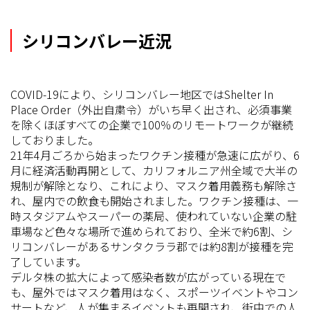
シリコンバレー近況
COVID-19により、シリコンバレー地区ではShelter In
Place Order（外出自粛令）がいち早く出され、必須事業
を除くほぼすべての企業で100％のリモートワークが継続
しておりました。
21年4月ごろから始まったワクチン接種が急速に広がり、6
月に経済活動再開として、カリフォルニア州全域で大半の
規制が解除となり、これにより、マスク着用義務も解除さ
れ、屋内での飲食も開始されました。ワクチン接種は、一
時スタジアムやスーパーの薬局、使われていない企業の駐
車場など色々な場所で進められており、全米で約6割、シ
リコンバレーがあるサンタクララ郡では約8割が接種を完
了しています。
デルタ株の拡大によって感染者数が広がっている現在で
も、屋外ではマスク着用はなく、スポーツイベントやコン
サートなど、人が集まるイベントも再開され、街中での人