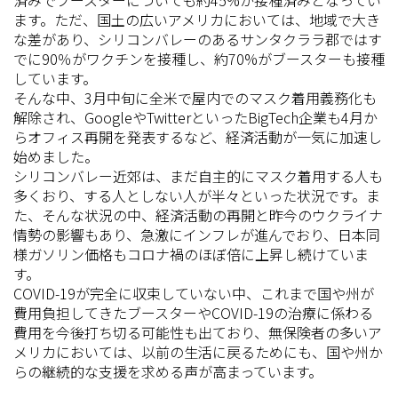
済みでブースターについても約45%が接種済みとなってい
ます。ただ、国土の広いアメリカにおいては、地域で大き
な差があり、シリコンバレーのあるサンタクララ郡ではす
でに90％がワクチンを接種し、約70%がブースターも接種
しています。
そんな中、3月中旬に全米で屋内でのマスク着用義務化も
解除され、GoogleやTwitterといったBigTech企業も4月か
らオフィス再開を発表するなど、経済活動が一気に加速し
始めました。
シリコンバレー近郊は、まだ自主的にマスク着用する人も
多くおり、する人としない人が半々といった状況です。ま
た、そんな状況の中、経済活動の再開と昨今のウクライナ
情勢の影響もあり、急激にインフレが進んでおり、日本同
様ガソリン価格もコロナ禍のほぼ倍に上昇し続けていま
す。
COVID-19が完全に収束していない中、これまで国や州が
費用負担してきたブースターやCOVID-19の治療に係わる
費用を今後打ち切る可能性も出ており、無保険者の多いア
メリカにおいては、以前の生活に戻るためにも、国や州か
らの継続的な支援を求める声が高まっています。