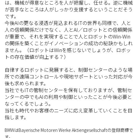
は、機械が得意なところを人が把握し、任せる。逆に機械
が苦手なところは人がしっかり支援するということだそう
です。
今後AIの更なる浸透が見込まれるITの世界も同様で、人と
人の信頼関係だけでなく、人とAI／ロボットとの信頼関係
が重要で、それを実現することで人とロボットのWin-Win
の関係を築くことがイノベーションの成功の秘訣かもしれ
ません。（ロボットはWinを感じないでしょうが、ロボッ
トの存在価値が向上する？）
自律するロボットに発展すると、制御センターのような場
所での遠隔コントロールや現地サポートといった対応が今
後も求められます。
当社でもITの管制センターを保有しておりますが、管制セ
ンターの中でもAIの利用や制御といったことが今後必要と
なってくるでしょう。
当社も時代やお客様のニーズに応え変革していくことを目
指します。
BMWはBayerische Motoren Werke Aktiengesellschaftの登録商標で
す。