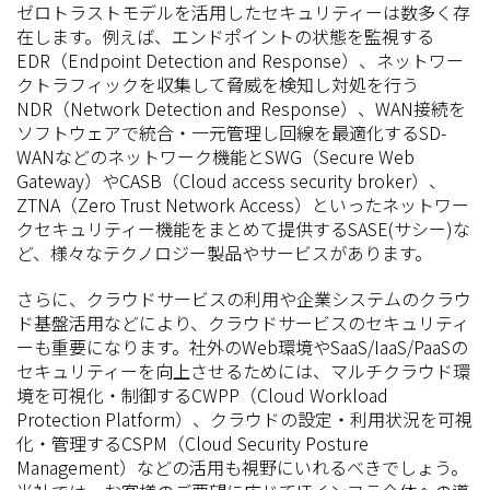
ゼロトラストモデルを活用したセキュリティーは数多く存
在します。例えば、エンドポイントの状態を監視する
EDR（Endpoint Detection and Response）、ネットワー
クトラフィックを収集して脅威を検知し対処を行う
NDR（Network Detection and Response）、WAN接続を
ソフトウェアで統合・一元管理し回線を最適化するSD-
WANなどのネットワーク機能とSWG（Secure Web
Gateway）やCASB（Cloud access security broker）、
ZTNA（Zero Trust Network Access）といったネットワー
クセキュリティー機能をまとめて提供するSASE(サシー)な
ど、様々なテクノロジー製品やサービスがあります。
さらに、クラウドサービスの利用や企業システムのクラウ
ド基盤活用などにより、クラウドサービスのセキュリティ
ーも重要になります。社外のWeb環境やSaaS/IaaS/PaaSの
セキュリティーを向上させるためには、マルチクラウド環
境を可視化・制御するCWPP（Cloud Workload
Protection Platform）、クラウドの設定・利用状況を可視
化・管理するCSPM（Cloud Security Posture
Management）などの活用も視野にいれるべきでしょう。